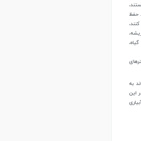
ستند،
. حفظ
کنند،
یشه،
یاه،
ترهای
د به
ر این
بیاری