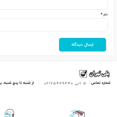
نام
*
5 الی 02165469340
شماره تماس :
|
از شنبه تا پنج شنبه،