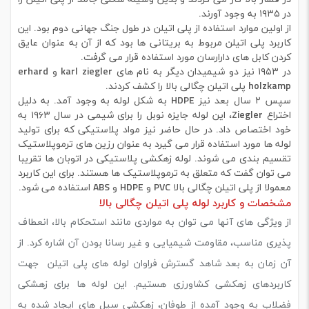
در ۱۹۳۵ به وجود آورند.
از اولین موارد استفاده از پلی اتیلن در طول جنگ جهانی دوم بود. این
کاربرد پلی اتیلن مربوط به بریتانی ها بود که از آن به عنوان عایق
کردن کابل های دارارسان مورد استفاده قرار می گرفت.
در ۱۹۵۳ نیز دو شیمیدان دیگر به نام های karl ziegler و erhard
holzkamp پلی اتیلن چگالی بالا را کشف کردند.
سپس ۲ سال بعد نیز HDPE به شکل لوله به وجود آمد. به دلیل
اختراع Ziegler، این لوله جایزه نوبل را برای شیمی در سال ۱۹۶۳ به
خود اختصاص داد. در حال حاضر نیز مواد پلاستیکی که برای تولید
لوله ها مورد استفاده قرار می گیرد به عنوان رزین های ترموپلاستیک
تقسیم بندی می شوند. لوله زهکشی پلاستیکی در اتوبان ها تقریبا
می توان گفت که متعلق به ترموپلاستیک ها هستند. برای این کاربرد
معمولا از پلی اتیلن چگالی بالا PVC و HDPE و ABS استفاده می شود.
مشخصات و کاربرد لوله پلی اتیلن چگالی بالا
از ویژگی های آنها می توان به مواردی مانند استحکام بالا، انعطاف
پذیری مناسب، مقاومت شیمیایی و غیر رسانا بودن آن اشاره کرد. از
آن زمان به بعد شاهد گسترش فراوان لوله های پلی اتیلن جهت
کاربردهای زهکشی کشاورزی هستیم. این لوله ها برای زهشکی
فضلاب به وجود آمده از طوفان، زهکشی سیل های ایجاد شده به