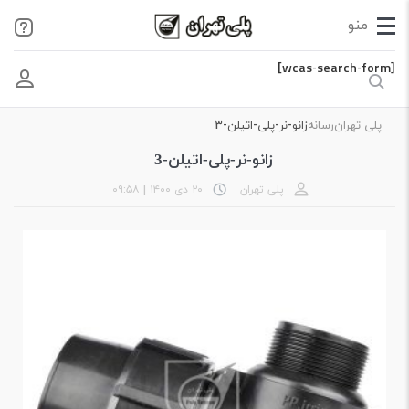
[wcas-search-form]
پلی تهران
رسانه
زانو-نر-پلی-اتیلن-3
زانو-نر-پلی-اتیلن-3
پلی تهران
۲۰ دی ۱۴۰۰
|
۰۹:۵۸