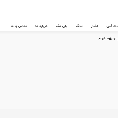
عات فنی
اخبار
بلاگ
پلی مگ
درباره ما
تماس با ما
-و-رزوه-ای-م