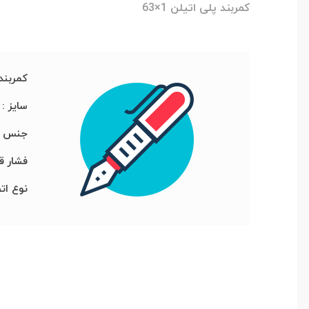
کمربند پلی اتیلن 1×63
کمربند پ
سایز : 1 × 63 میلیمت
جنس : 
فشار قابل 
نوع ات