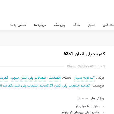
عات فنی
اخبار
بلاگ
پلی مگ
درباره ما
تماس با ما
کمربند پلی اتیلن 1×63
Clamp Siddles 63mm × 1
برند :
دسته:
,
,
آب لوله بسپار
اتصالات
اتصالات پلی اتیلن پیچی
کمربند
برچسب:
کمربند انشعاب پلی اتیلن 63،کمربند انشعاب پلی اتیلن،کمربند انشعاب
ویژگی‌های محصول
سایز
63 میلیمتر
:
جنس
پلی پروپیلن کو پلیمر
: