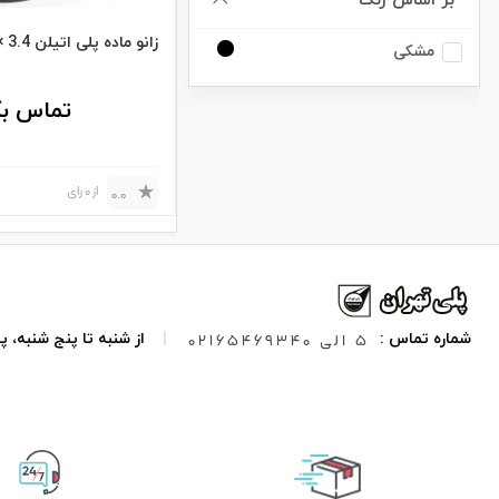
بر اساس رنگ
زانو ماده پلی اتیلن 3.4 × 25
مشکی
تماس بگ
از 0 رای
0.0
5 الی 02165469340
شماره تماس :
|
از شنبه تا پنج شنبه،