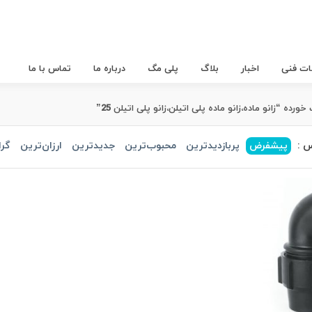
عات فنی
اخبار
بلاگ
پلی مگ
درباره ما
تماس با ما
ه “زانو ماده،زانو ماده پلی اتیلن،زانو پلی اتیلن 25”
س :
پیشفرض
پربازدیدترین
محبوب‌ترین
جدیدترین
ارزان‌ترین
گرا