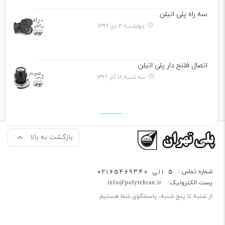
سه راه پلی اتیلن
چهارشنبه ۳ دی ۱۳۹۹
اتصال فلنج دار پلی اتیلن
سه شنبه ۱۸ آذر ۱۳۹۹
بازگشت به بالا
5 الی 02165469340
شماره تماس :
پست الکترونیک:
info@polytehran.ir
از شنبه تا پنج شنبه، پاسخگوی شما هستیم.