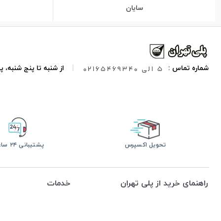
سایان
5 الی 02165469340
شماره تماس :
|
از شنبه تا پنج شنبه،
تحویل اکسپرس
پشتیبانی ۲۴ ساعته
راهنمای خرید از پلی تهران
خدمات