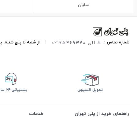
سایان
5 الی 02165469340
شماره تماس :
|
از شنبه تا پنج شنبه،
تحویل اکسپرس
پشتیبانی ۲۴ ساعته
راهنمای خرید از پلی تهران
خدمات