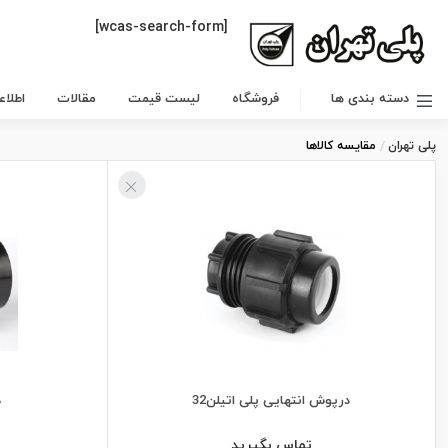
[wcas-search-form]
دسته بندی ها
فروشگاه
لیست قیمت
مقالات
اطلا
پلی تهران
مقایسه کالاها
درپوش انتهایی پلی اتیلن32
د
تماس بگیرید