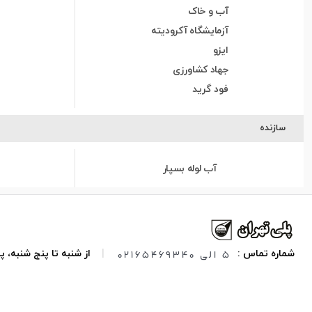
آب و خاک
آزمایشگاه آکرودیته
ایزو
جهاد کشاورزی
فود گرید
سازنده
آب لوله بسپار
5 الی 02165469340
شماره تماس :
|
از شنبه تا پنج شنبه،