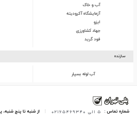
آب و خاک
آزمایشگاه آکرودیته
ایزو
جهاد کشاورزی
فود گرید
سازنده
آب لوله بسپار
5 الی 02165469340
شماره تماس :
|
از شنبه تا پنج شنبه،